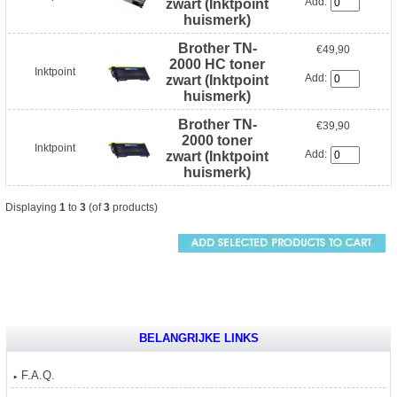
Add:
zwart (Inktpoint
huismerk)
Brother TN-
€49,90
2000 HC toner
Inktpoint
Add:
zwart (Inktpoint
huismerk)
Brother TN-
€39,90
2000 toner
Inktpoint
Add:
zwart (Inktpoint
huismerk)
Displaying
1
to
3
(of
3
products)
BELANGRIJKE LINKS
F.A.Q.