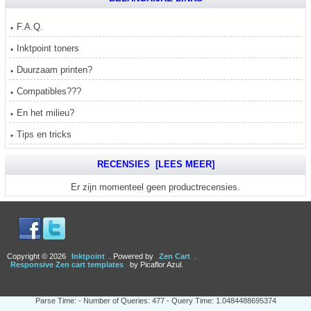
F.A.Q.
Inktpoint toners
Duurzaam printen?
Compatibles???
En het milieu?
Tips en tricks
RECENSIES [LEES MEER]
Er zijn momenteel geen productrecensies.
Copyright © 2026
Inktpoint
. Powered by
Zen Cart
.
Responsive Zen cart templates
by Picaflor Azul.
Parse Time: - Number of Queries: 477 - Query Time: 1.0484488695374