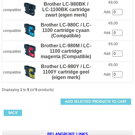
€8,00
Brother LC-980BK /
LC-1100BK cartridge
compatible
Add:
zwart (eigen merk)
€6,00
Brother LC-980C / LC-
1100 cartridge cyaan
compatible
Add:
(Compatible)
€6,00
Brother LC-980M / LC-
1100 cartridge
compatible
Add:
magenta (Compatible)
€6,00
Brother LC-980Y / LC-
1100Y cartridge geel
compatible
Add:
(eigen merk)
Displaying
1
to
5
(of
5
products)
BELANGRIJKE LINKS