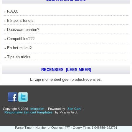
F.A.Q.
Inktpoint toners
Duurzaam printen?
Compatibles???
En het milieu?
Tips en tricks
RECENSIES [LEES MEER]
Er zijn momenteel geen productrecensies.
Copyright © 2026
Inktpoint
. Powered by
Zen Cart
.
Responsive Zen cart templates
by Picaflor Azul.
Parse Time: - Number of Queries: 477 - Query Time: 1.0468564922791