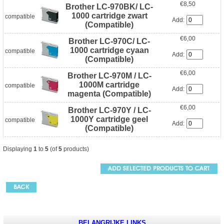
€8,50
Brother LC-970BK/ LC-
1000 cartridge zwart
compatible
Add:
(Compatible)
€6,00
Brother LC-970C/ LC-
1000 cartridge cyaan
compatible
Add:
(Compatible)
€6,00
Brother LC-970M / LC-
1000M cartridge
compatible
Add:
magenta (Compatible)
€6,00
Brother LC-970Y / LC-
1000Y cartridge geel
compatible
Add:
(Compatible)
Displaying
1
to
5
(of
5
products)
BELANGRIJKE LINKS