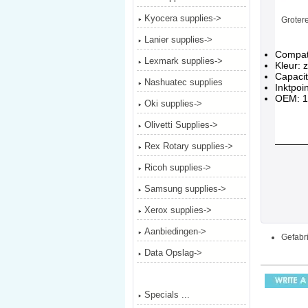
Kyocera supplies->
Groter
Lanier supplies->
Compati
Lexmark supplies->
Kleur: 
Capacit
Nashuatec supplies
Inktpoi
OEM: 
Oki supplies->
Olivetti Supplies->
Rex Rotary supplies->
Ricoh supplies->
Samsung supplies->
Xerox supplies->
Aanbiedingen->
Gefabri
Data Opslag->
Specials ...