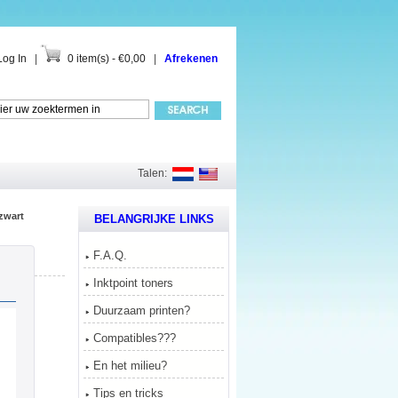
Log In
|
0 item(s) - €0,00
|
Afrekenen
Talen:
zwart
BELANGRIJKE LINKS
F.A.Q.
Inktpoint toners
Duurzaam printen?
Compatibles???
En het milieu?
Tips en tricks