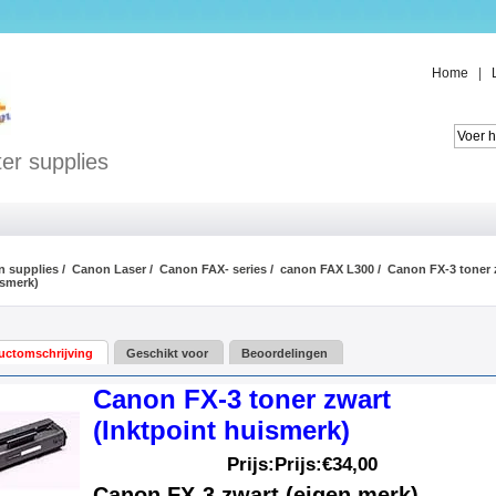
Home
|
er supplies
 supplies
/
Canon Laser
/
Canon FAX- series
/
canon FAX L300
/ Canon FX-3 toner 
ismerk)
uctomschrijving
Geschikt voor
Beoordelingen
Canon FX-3 toner zwart
(Inktpoint huismerk)
Prijs:Prijs:
€34,00
Canon FX-3 zwart (eigen merk)