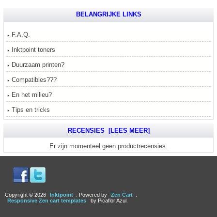
BELANGRIJKE LINKS
F.A.Q.
Inktpoint toners
Duurzaam printen?
Compatibles???
En het milieu?
Tips en tricks
RECENSIES [LEES MEER]
Er zijn momenteel geen productrecensies.
Copyright © 2026
Inktpoint
. Powered by
Zen Cart
.
Responsive Zen cart templates
by Picaflor Azul.