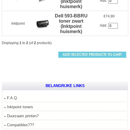
Add:
(Inktpoint
huismerk)
Dell 593-BBRU
€74,90
toner zwart
Inktpoint
Add:
(Inktpoint
huismerk)
Displaying
1
to
2
(of
2
products)
BELANGRIJKE LINKS
F.A.Q.
Inktpoint toners
Duurzaam printen?
Compatibles???