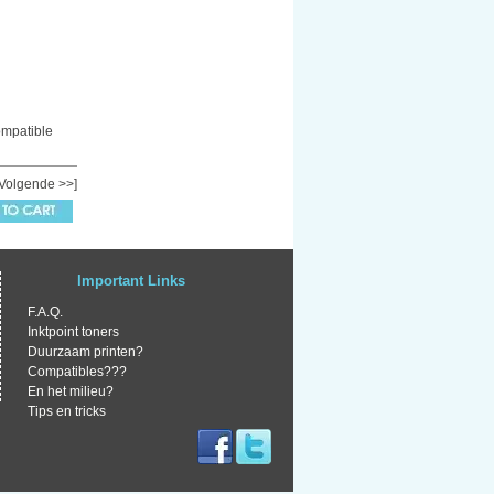
ompatible
[Volgende >>]
Important Links
F.A.Q.
Inktpoint toners
Duurzaam printen?
Compatibles???
En het milieu?
Tips en tricks