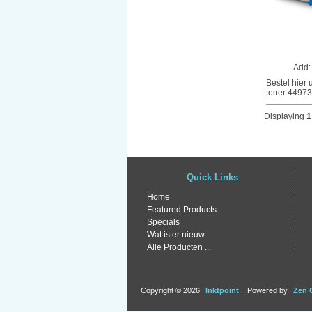
Add
Bestel hier
toner 449735
Displaying
1
Quick Links
Home
Featured Products
Specials
Wat is er nieuw
Alle Producten ...
Copyright © 2026
Inktpoint
. Powered by
Zen 