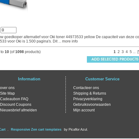
:
 uw goedkoper alternatief voor Oki toner 44973533 yellow De capaciteit van deze c
33 voor Oki is 1.500 pagina's. Dit
... more info
to
10
(of
1098
products)
1
2
3
4
5
...
Information
Customer Service
over ons
Contacteer ons
Site Map
Shipping & Returns
Cadeaubon FAQ
Privacyverklaring
Discount Coupons
Gebruiksvoorwaarden
Nieuwsbrief afmelden
Mijn account
Cart
.
Responsive Zen cart templates
by Picaflor Azul.