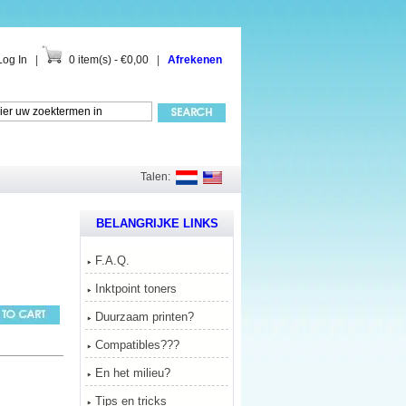
Log In
|
0 item(s) - €0,00
|
Afrekenen
Talen:
BELANGRIJKE LINKS
F.A.Q.
Inktpoint toners
Duurzaam printen?
Compatibles???
En het milieu?
Tips en tricks