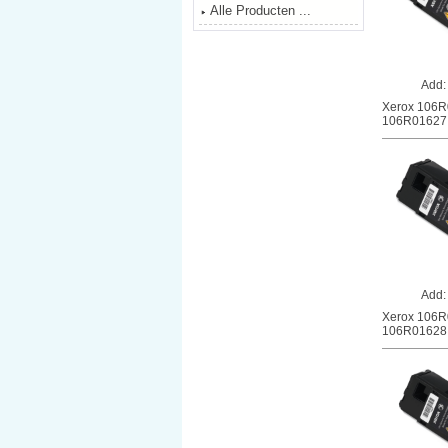
Alle Producten ...
Add
Xerox 106R0
106R01627. 
Add
Xerox 106R0
106R01628. 