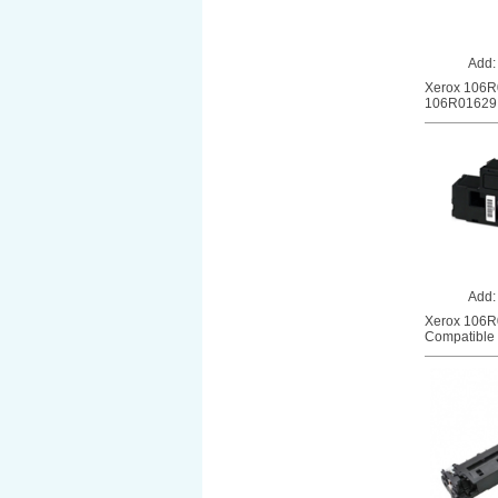
Add
Xerox 106R0
106R01629. 
Add
Xerox 106R0
Compatible t