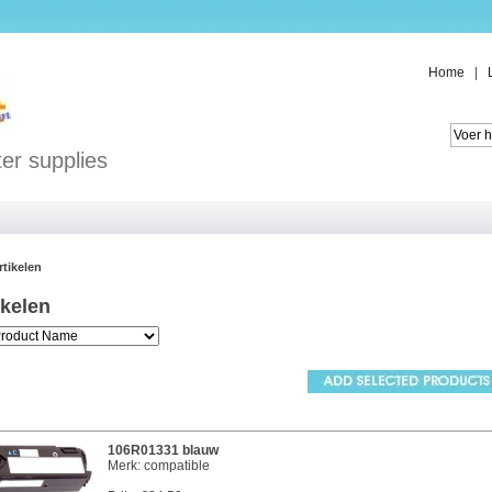
Home
|
er supplies
rtikelen
ikelen
106R01331 blauw
Merk: compatible