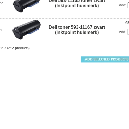
Dell 593-11165 toner zwart
nt
Add:
(Inktpoint huismerk)
€8
Dell toner 593-11167 zwart
nt
Add:
(Inktpoint huismerk)
to
2
(of
2
products)