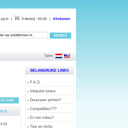
Log In
|
0 item(s) - €0,00
|
Afrekenen
Talen:
BELANGRIJKE LINKS
F.A.Q.
Inktpoint toners
Duurzaam printen?
Compatibles???
RICE
En het milieu?
4,00
Tips en tricks