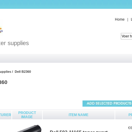
Home
|
er supplies
supplies
/ Dell B2360
360
PRODUCT
TURER
ITEM NAME
P
IMAGE
€6