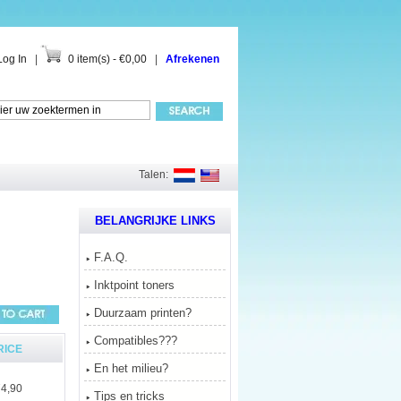
Log In
|
0 item(s) - €0,00
|
Afrekenen
Talen:
BELANGRIJKE LINKS
F.A.Q.
Inktpoint toners
Duurzaam printen?
Compatibles???
RICE
En het milieu?
4,90
Tips en tricks