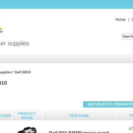
Home
|
er supplies
supplies
/ Dell S2810
810
PRODUCT
TURER
ITEM NAME
P
IMAGE
€7