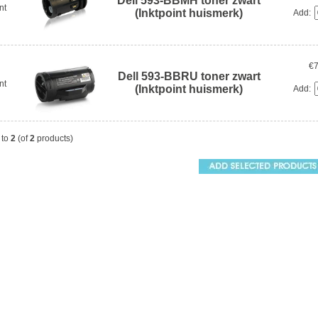
Dell 593-BBMH toner zwart
nt
(Inktpoint huismerk)
Add:
€7
Dell 593-BBRU toner zwart
nt
(Inktpoint huismerk)
Add:
to
2
(of
2
products)