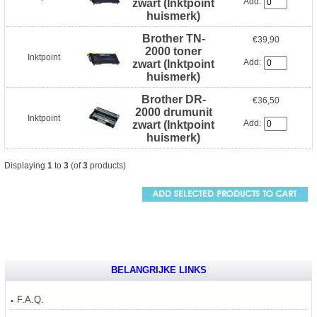
Add:
zwart (Inktpoint
huismerk)
Brother TN-
€39,90
2000 toner
Inktpoint
Add:
zwart (Inktpoint
huismerk)
Brother DR-
€36,50
2000 drumunit
Inktpoint
Add:
zwart (Inktpoint
huismerk)
Displaying
1
to
3
(of
3
products)
BELANGRIJKE LINKS
F.A.Q.