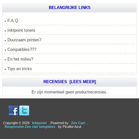
BELANGRIJKE LINKS
F.A.Q.
Inktpoint toners
Duurzaam printen?
Compatibles???
En het milieu?
Tips en tricks
RECENSIES [LEES MEER]
Er zijn momenteel geen productrecensies.
Copyright © 2026
Inktpoint
. Powered by
Zen Cart
.
Responsive Zen cart templates
by Picaflor Azul.