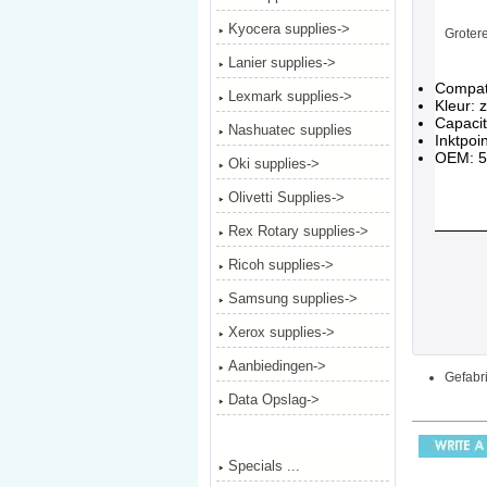
Kyocera supplies->
Groter
Lanier supplies->
Compati
Lexmark supplies->
Kleur: 
Capacit
Nashuatec supplies
Inktpoi
OEM: 
Oki supplies->
Olivetti Supplies->
Rex Rotary supplies->
Ricoh supplies->
Samsung supplies->
Xerox supplies->
Aanbiedingen->
Gefabri
Data Opslag->
Specials ...