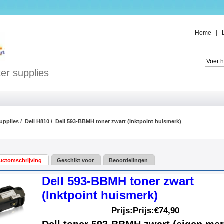
Home
|
er supplies
supplies
/
Dell H810
/ Dell 593-BBMH toner zwart (Inktpoint huismerk)
uctomschrijving
Geschikt voor
Beoordelingen
Dell 593-BBMH toner zwart
(Inktpoint huismerk)
Prijs:Prijs:
€74,90