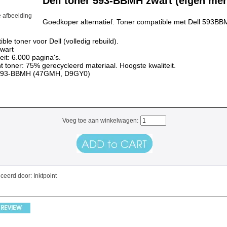
Dell toner 593-BBMH zwart (eigen mer
e afbeelding
Goedkoper alternatief. Toner compatible met Dell 593BB
ble toner voor Dell (volledig rebuild).
zwart
eit: 6.000 pagina's.
nt toner: 75% gerecycleerd materiaal. Hoogste kwaliteit.
593-BBMH (47GMH, D9GY0)
Voeg toe aan winkelwagen:
ceerd door: Inktpoint