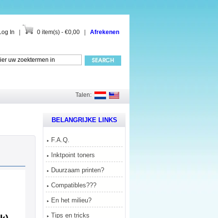
Log In
|
0 item(s) - €0,00
|
Afrekenen
Talen:
BELANGRIJKE LINKS
F.A.Q.
Inktpoint toners
Duurzaam printen?
Compatibles???
En het milieu?
Tips en tricks