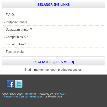
BELANGRIJKE LINKS
F.A.Q.
Inktpoint toners
Duurzaam printen?
Compatibles???
En het milieu?
Tips en tricks
RECENSIES [LEES MEER]
Er zijn momenteel geen productrecensies.
Copyright © 2026
Inktpoint
. Powered by
Zen Cart
.
Responsive Zen cart templates
by Picaflor Azul.