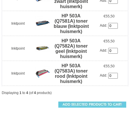
Add:
zwart (Inktpoint
huismerk)
HP 503A
€55,50
(Q7581A) toner
Inktpoint
Add:
blauw (Inktpoint
huismerk)
HP 503A
€55,50
(Q7582A) toner
Inktpoint
Add:
geel (Inktpoint
huismerk)
HP 503A
€55,50
(Q7583A) toner
Inktpoint
Add:
rood (Inktpoint
huismerk)
Displaying
1
to
4
(of
4
products)