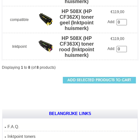
huismerk)
HP 508X (HP
€119,00
CF362X) toner
compatible
Add:
geel (Inktpoint
huismerk)
HP 508X (HP
€119,00
CF363X) toner
Inktpoint
Add:
rood (Inktpoint
huismerk)
Displaying
1
to
8
(of
8
products)
BELANGRIJKE LINKS
F.A.Q.
Inktpoint toners