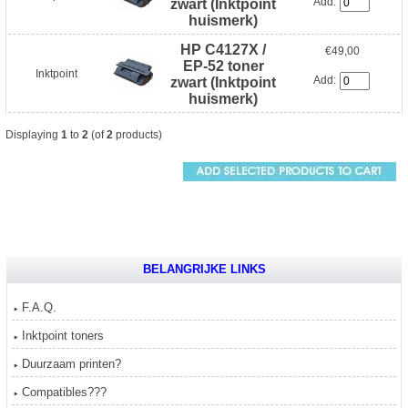
Add:
zwart (Inktpoint
huismerk)
HP C4127X /
€49,00
EP-52 toner
Inktpoint
Add:
zwart (Inktpoint
huismerk)
Displaying
1
to
2
(of
2
products)
BELANGRIJKE LINKS
F.A.Q.
Inktpoint toners
Duurzaam printen?
Compatibles???