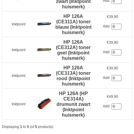
Add:
zwart (Inktpoint
huismerk)
HP 126A
€39,90
(CE311A) toner
Inktpoint
Add:
blauw (Inktpoint
huismerk)
HP 126A
€39,90
(CE312A) toner
Inktpoint
Add:
geel (Inktpoint
huismerk)
HP 126A
€39,90
(CE313A) toner
Inktpoint
Add:
rood (Inktpoint
huismerk)
HP 126A (HP
€49,90
CE314A)
drumunit zwart
Inktpoint
Add:
(Inktpoint
huismerk)
Displaying
1
to
5
(of
5
products)