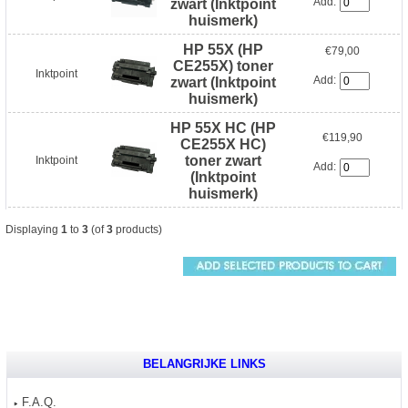
Add:
zwart (Inktpoint
huismerk)
HP 55X (HP
€79,00
CE255X) toner
Inktpoint
Add:
zwart (Inktpoint
huismerk)
HP 55X HC (HP
€119,90
CE255X HC)
toner zwart
Inktpoint
Add:
(Inktpoint
huismerk)
Displaying
1
to
3
(of
3
products)
BELANGRIJKE LINKS
F.A.Q.